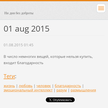
Ни дня без доброты
01 aug 2015
01.08.2015 01:45
В число немногих вещей, которые нельзя купить,
входит благодарность
Теги
:
жизнь
|
любовь
|
человек
|
благодарность
|
эмоциональный интеллект
|
разум
|
размышления