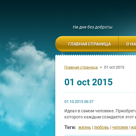
Ни дня без доброты
ГЛАВНАЯ СТРАНИЦА
О Н
Главная страница
>
01 oct 2015
01 oct 2015
01.10.2015 06:37
Идеал в самом человеке. Приобрета
которого каждым созидается этот 
Теги
:
жизнь
|
любовь
|
человек
|
ид