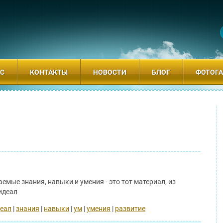
АС
КОНТАКТЫ
НОВОСТИ
БЛОГ
ФОТОГА
емые знания, навыки и умения - это тот материал, из
идеал
еал
|
знания
|
навыки
|
ум
|
умения
|
развитие