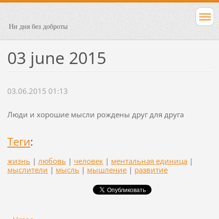
Ни дня без доброты
03 june 2015
03.06.2015 01:13
Люди и хорошие мысли рождены друг для друга
Теги
:
жизнь
|
любовь
|
человек
|
ментальная единица
|
мыслители
|
мысль
|
мышление
|
развитие