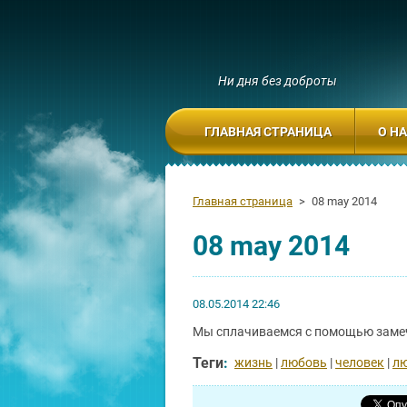
Ни дня без доброты
ГЛАВНАЯ СТРАНИЦА
О Н
Главная страница
>
08 may 2014
08 may 2014
08.05.2014 22:46
Мы сплачиваемся с помощью заме
Теги
:
жизнь
|
любовь
|
человек
|
л