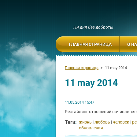
Ни дня без доброты
ГЛАВНАЯ СТРАНИЦА
О Н
Главная страница
>
11 may 2014
11 may 2014
11.05.2014 15:47
Рестайлинг отношений начинается 
Теги
:
жизнь
|
любовь
|
человек
|
ре
обновления