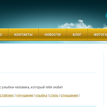
АС
КОНТАКТЫ
НОВОСТИ
БЛОГ
ФОТОГА
с улыбки человека, который тебя любит
стайлинг
|
улучшение
|
улыбка
|
стиль
|
отношения
|