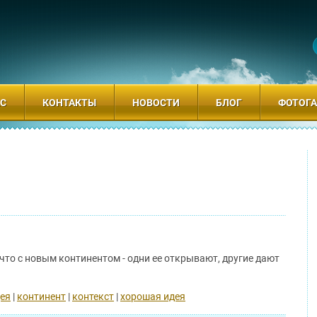
АС
КОНТАКТЫ
НОВОСТИ
БЛОГ
ФОТОГА
 что с новым континентом - одни ее открывают, другие дают
ея
|
континент
|
контекст
|
хорошая идея