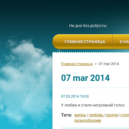
Ни дня без доброты
ГЛАВНАЯ СТРАНИЦА
О Н
Главная страница
>
07 mar 2014
07 mar 2014
07.03.2014 19:03
У любви и стиля негромкий голос
Теги
:
жизнь
|
любовь
|
разум
|
сти
разнообразие