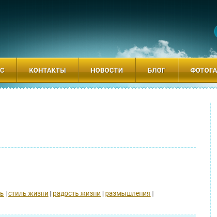
АС
КОНТАКТЫ
НОВОСТИ
БЛОГ
ФОТОГА
ль
|
стиль жизни
|
радость жизни
|
размышления
|