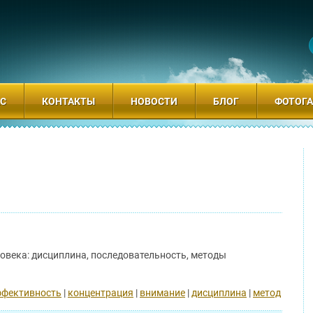
АС
КОНТАКТЫ
НОВОСТИ
БЛОГ
ФОТОГА
века: дисциплина, последовательность, методы
фективность
|
концентрация
|
внимание
|
дисциплина
|
метод