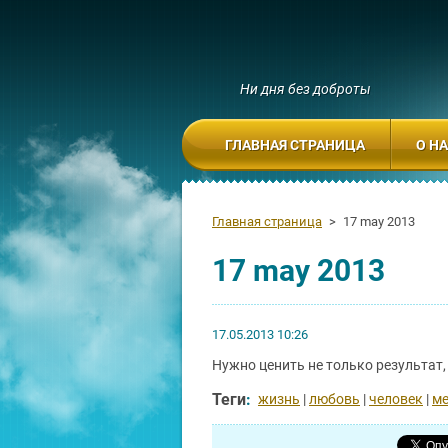
Ни дня без доброты
ГЛАВНАЯ СТРАНИЦА
О Н
Главная страница
>
17 may 2013
17 may 2013
17.05.2013 10:26
Нужно ценить не только результат,
Теги
:
жизнь
|
любовь
|
человек
|
ме