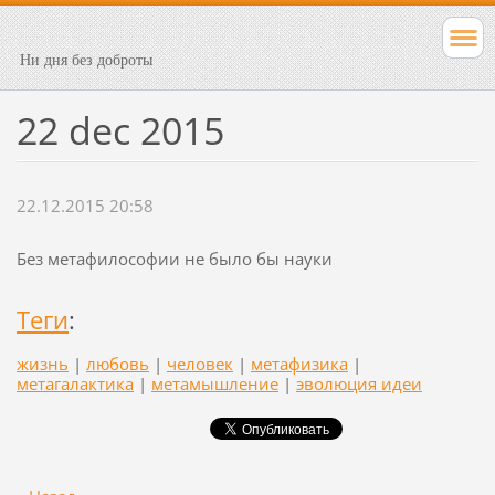
Ни дня без доброты
22 dec 2015
22.12.2015 20:58
Без метафилософии не было бы науки
Теги
:
жизнь
|
любовь
|
человек
|
метафизика
|
метагалактика
|
метамышление
|
эволюция идеи