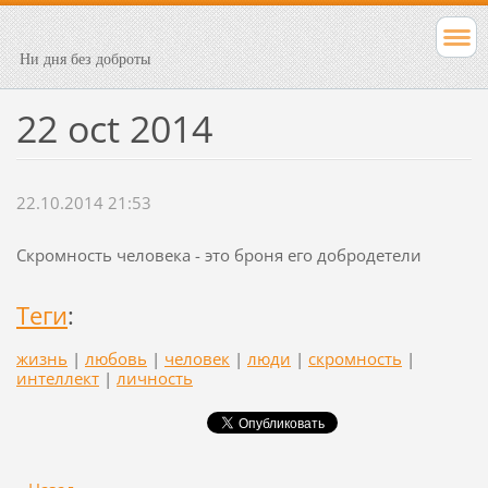
Ни дня без доброты
22 oct 2014
22.10.2014 21:53
Скромность человека - это броня его добродетели
Теги
:
жизнь
|
любовь
|
человек
|
люди
|
скромность
|
интеллект
|
личность