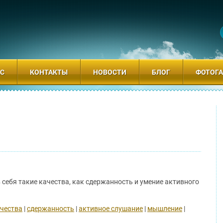
АС
КОНТАКТЫ
НОВОСТИ
БЛОГ
ФОТОГА
себя такие качества, как сдержанность и умение активного
чества
|
сдержанность
|
активное слушание
|
мышление
|