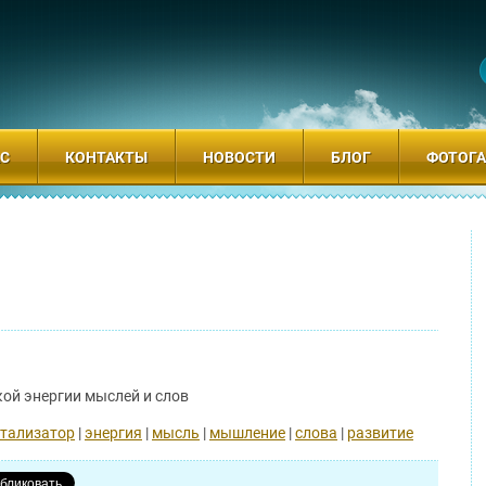
АС
КОНТАКТЫ
НОВОСТИ
БЛОГ
ФОТОГА
ой энергии мыслей и слов
тализатор
|
энергия
|
мысль
|
мышление
|
слова
|
развитие