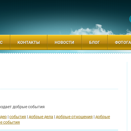
АС
КОНТАКТЫ
НОВОСТИ
БЛОГ
ФОТОГА
создает добрые события
дер
|
события
|
добрые дела
|
добрые отношения
|
добрые
е события