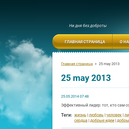
Ни дня без доброты
ГЛАВНАЯ СТРАНИЦА
О Н
Главная страница
>
25 may 2013
25 may 2013
25.05.2014 07:48
Эффективный лидер: тот, кто сам 
Теги
:
жизнь
|
любовь
|
человек
|
ли
сердца
|
добрые идеи
|
добры