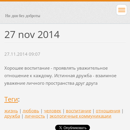
Ни дня без доброты
27 nov 2014
27.11.2014 09:07
Хорошее воспитание - проявлять уважительное
отношение к каждому. Истинная дружба - взаимное
уважение личного пространства друг друга
Теги
:
жизнь
|
любовь
|
человек
|
воспитание
|
отношения
|
дружба
|
личность
|
экологичные коммуникации