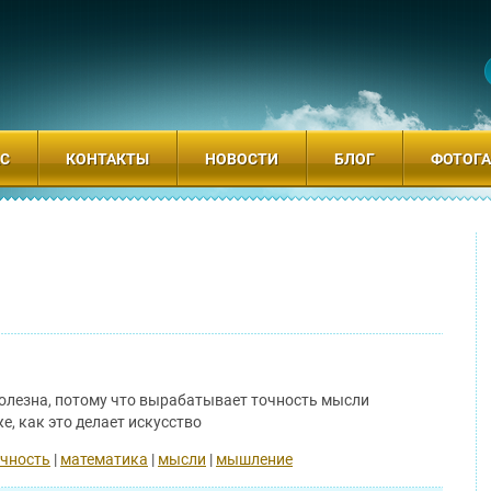
АС
КОНТАКТЫ
НОВОСТИ
БЛОГ
ФОТОГА
олезна, потому что вырабатывает точность мысли
е, как это делает искусство
чность
|
математика
|
мысли
|
мышление