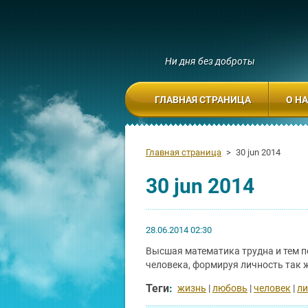
Ни дня без доброты
ГЛАВНАЯ СТРАНИЦА
О Н
Главная страница
>
30 jun 2014
30 jun 2014
28.06.2014 02:30
Высшая математика трудна и тем п
человека, формируя личность так ж
Теги
:
жизнь
|
любовь
|
человек
|
ли