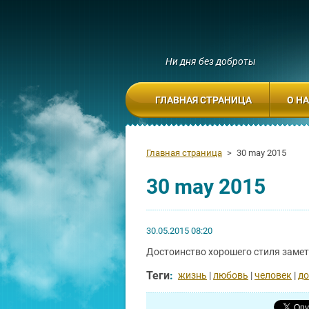
Ни дня без доброты
ГЛАВНАЯ СТРАНИЦА
О Н
Главная страница
>
30 may 2015
30 may 2015
30.05.2015 08:20
Достоинство хорошего стиля замет
Теги
:
жизнь
|
любовь
|
человек
|
до