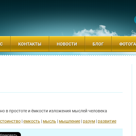
АС
КОНТАКТЫ
НОВОСТИ
БЛОГ
ФОТОГА
но в простоте и ёмкости изложения мыслей человека
стоинство
|
емкость
|
мысль
|
мышление
|
разум
|
развитие